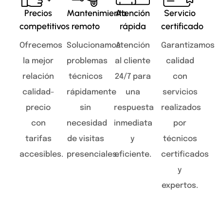
Precios
Mantenimiento
Atención
Servicio
competitivos
remoto
rápida
certificado
Ofrecemos
Solucionamos
Atención
Garantizamos
la mejor
problemas
al cliente
calidad
relación
técnicos
24/7 para
con
calidad-
rápidamente
una
servicios
precio
sin
respuesta
realizados
con
necesidad
inmediata
por
tarifas
de visitas
y
técnicos
accesibles.
presenciales.
eficiente.
certificados
y
expertos.